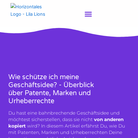
Zum
Inhalt
springen
Wie schütze ich meine
Geschäftsidee? - Überblick
über Patente, Marken und
Urheberrechte
Du hast eine bahnbrechende Geschäftsidee und
möchtest sicherstellen, dass sie nicht
von anderen
kopiert
wird? In diesem Artikel erfährst Du, wie Du
mit Patenten, Marken und Urheberrechten Deine