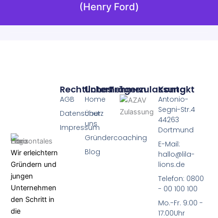
(Henry Ford)
Rechtliches
Unternehmen
Trägerzulassung
Kontakt
AGB
Home
Antonio-
Segni-Str.4
Datenschutz
Über
44263
uns
Impressum
Dortmund
Gründercoaching
E-Mail:
Blog
Wir erleichtern
hallo@lila-
lions.de
Gründern und
jungen
Telefon: 0800
Unternehmen
- 00 100 100
den Schritt in
Mo.-Fr. 9:00 -
die
17:00Uhr