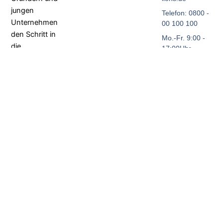
jungen
Telefon: 0800 -
Unternehmen
00 100 100
den Schritt in
Mo.-Fr. 9:00 -
die
17:00Uhr
Selbstständigkeit
Bundesweit
–
Einfach –
Verständlich.
F
L
a
i
c
n
e
k
b
e
o
d
o
i
k
n
-
f
Cookieeinstellungen