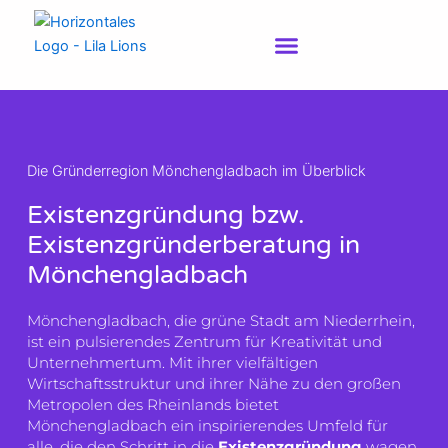
Zum
Inhalt
springen
Die Gründerregion Mönchengladbach im Überblick
Existenzgründung bzw.
Existenzgründerberatung in
Mönchengladbach
Mönchengladbach, die grüne Stadt am Niederrhein,
ist ein pulsierendes Zentrum für Kreativität und
Unternehmertum. Mit ihrer vielfältigen
Wirtschaftsstruktur und ihrer Nähe zu den großen
Metropolen des Rheinlands bietet
Mönchengladbach ein inspirierendes Umfeld für
alle, die den Schritt in die
Existenzgründung
wagen