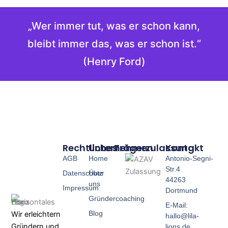
„Wer immer tut, was er schon kann,
bleibt immer das, was er schon ist.“
(Henry Ford)
Rechtliches
Unternehmen
Trägerzulassung
Kontakt
AGB
Home
Antonio-Segni-
Str.4
Datenschutz
Über
44263
uns
Impressum
Dortmund
Gründercoaching
E-Mail:
Blog
Wir erleichtern
hallo@lila-
Gründern und
lions.de