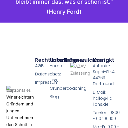
bleibt immer das, was er schon ist.“
(Henry Ford)
Rechtliches
Unternehmen
Trägerzulassung
Kontakt
AGB
Home
Antonio-
Segni-Str.4
Datenschutz
Über
44263
uns
Impressum
Dortmund
Gründercoaching
E-Mail:
Blog
Wir erleichtern
hallo@lila-
lions.de
Gründern und
jungen
Telefon: 0800
Unternehmen
- 00 100 100
den Schritt in
Mo.-Fr. 9:00 -