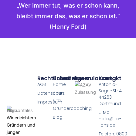
„Wer immer tut, was er schon kann,
bleibt immer das, was er schon ist.“
(Henry Ford)
Rechtliches
Unternehmen
Trägerzulassung
Kontakt
AGB
Home
Antonio-
Segni-Str.4
Datenschutz
Über
44263
uns
Impressum
Dortmund
Gründercoaching
E-Mail:
Blog
Wir erleichtern
hallo@lila-
lions.de
Gründern und
jungen
Telefon: 0800