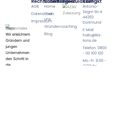
Rechtliches
Unternehmen
Trägerzulassung
Kontakt
AGB
Home
Antonio-
Segni-Str.4
Datenschutz
Über
44263
uns
Impressum
Dortmund
Gründercoaching
E-Mail:
Blog
Wir erleichtern
hallo@lila-
lions.de
Gründern und
jungen
Telefon: 0800
Unternehmen
- 00 100 100
den Schritt in
Mo.-Fr. 9:00 -
die
17:00Uhr
Selbstständigkeit
Bundesweit
–
Einfach –
Verständlich.
F
L
a
i