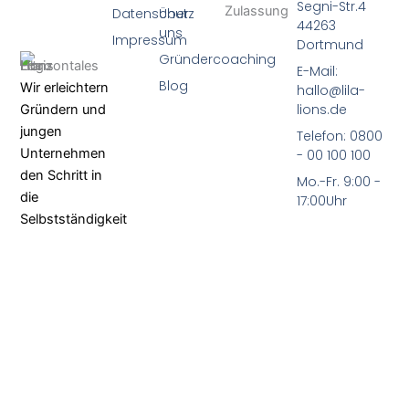
Segni-Str.4
Datenschutz
Über
44263
uns
Impressum
Dortmund
Gründercoaching
E-Mail:
Blog
Wir erleichtern
hallo@lila-
lions.de
Gründern und
jungen
Telefon: 0800
Unternehmen
- 00 100 100
den Schritt in
Mo.-Fr. 9:00 -
die
17:00Uhr
Selbstständigkeit
Bundesweit
–
Einfach –
Verständlich.
F
L
a
i
c
n
e
k