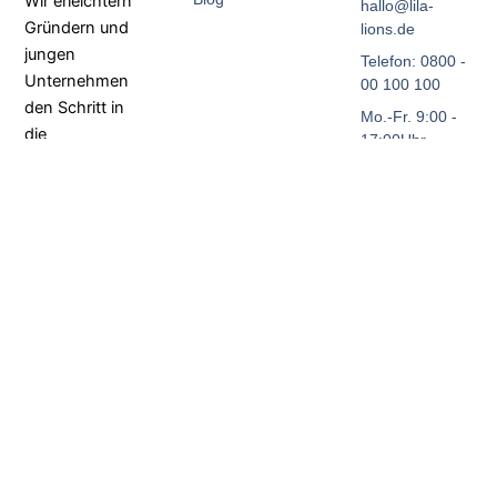
Wir erleichtern
hallo@lila-
Gründern und
lions.de
jungen
Telefon: 0800 -
Unternehmen
00 100 100
den Schritt in
Mo.-Fr. 9:00 -
die
17:00Uhr
Selbstständigkeit
Bundesweit
–
Einfach –
Verständlich.
F
L
a
i
c
n
e
k
b
e
o
d
o
i
k
n
-