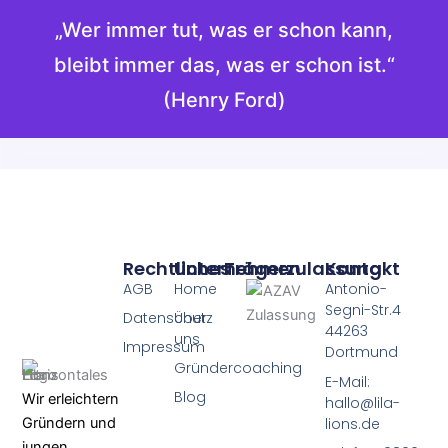
„Wer immer tut, was er schon kann,
bleibt immer das, was er schon ist.“
(Henry Ford)
Rechtliches
Unternehmen
Trägerzulassung
Kontakt
AGB
Home
Antonio-
Segni-Str.4
Datenschutz
Über
44263
uns
Impressum
Dortmund
Gründercoaching
E-Mail:
Blog
Wir erleichtern
hallo@lila-
lions.de
Gründern und
jungen