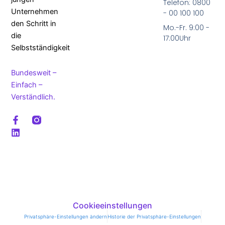
Telefon: 0800
Unternehmen
- 00 100 100
den Schritt in
Mo.-Fr. 9:00 -
die
17:00Uhr
Selbstständigkeit
Bundesweit
–
Einfach –
Verständlich.
F
L
a
i
c
n
e
k
b
e
o
d
o
i
k
n
-
f
Cookieeinstellungen
Privatsphäre-Einstellungen ändern
Historie der Privatsphäre-Einstellungen